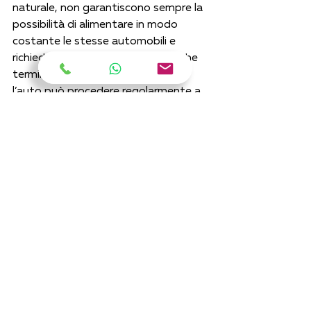
naturale, non garantiscono sempre la 
possibilità di alimentare in modo 
costante le stesse automobili e 
richiedono del tempo. Una volta che 
termina il metano nel serbatoio, 
l’auto può procedere regolarmente a 
benzina.
Vantaggi
·      
Riduzione inquinamento
Svantaggi
·      
Riduzione spazio nel baule
·      
Difficoltà di rifornimento
·      
Decremento lieve delle 
prestazioni dell’auto
·      
Manutenzione più costosa e 
frequente
·      
Limitazione parcheggio in alcuni 
sotterranei