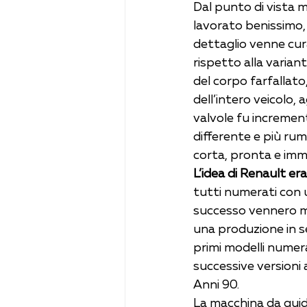
Dal punto di vista m
lavorato benissimo,
dettaglio venne cura
rispetto alla varian
del corpo farfallato, 
dell’intero veicolo, 
valvole fu increment
differente e più ru
corta, pronta e imm
L’idea di Renault era
tutti numerati con u
successo vennero me
una produzione in se
primi modelli numera
successive versioni a
Anni 90.
La macchina da guid