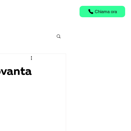
i
Blog
Chiama ora
ovanta