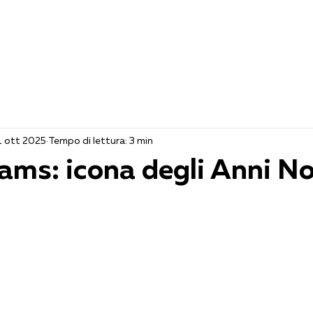
Home
Valuta
Chi siamo
Dove operiamo
Contattac
1 ott 2025
Tempo di lettura: 3 min
liams: icona degli Anni N