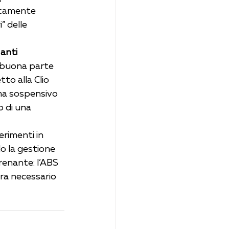
ticamente 
” delle 
anti 
 buona parte 
to alla Clio 
ema sospensivo 
 di una 
erimenti in 
do la gestione 
renante: l’ABS 
ra necessario 