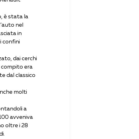
 è stata la 
’auto nel 
sciata in 
 confini 
ato, dai cerchi 
ui compito era 
te dal classico 
anche molti 
ntandoli a 
-100 avveniva 
 oltre i 28 
i.