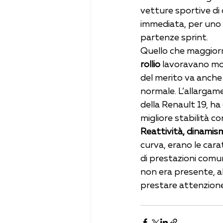
vetture sportive di 
immediata, per uno s
partenze sprint.
Quello che maggiorm
rollio
 lavoravano mo
del merito va anche 
normale. L’allargame
della Renault 19, ha
migliore stabilità co
Reattività, dinamism
curva, erano le carat
di prestazioni comun
non era presente, al
prestare attenzione