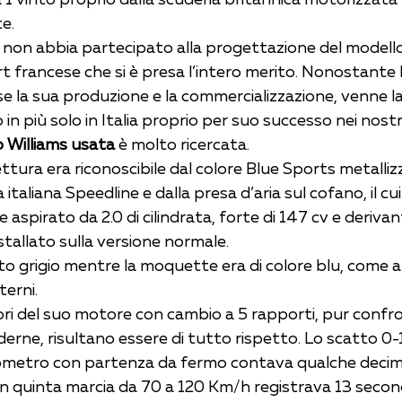
e.
 non abbia partecipato alla progettazione del modello,
 francese che si è presa l’intero merito. Nonostante l
se la sua produzione e la commercializzazione, venne la
in più solo in Italia proprio per suo successo nei nostri
o Williams usata 
è molto ricercata.
tura era riconoscibile dal colore Blue Sports metallizz
 italiana Speedline e dalla presa d’aria sul cofano, il c
 aspirato da 2.0 di cilindrata, forte di 147 cv e derivan
nstallato sulla versione normale.
lluto grigio mentre la moquette era di colore blu, come 
terni.
ori del suo motore con cambio a 5 rapporti, pur confro
derne, risultano essere di tutto rispetto. Lo scatto 0
hilometro con partenza da fermo contava qualche decimo
 in quinta marcia da 70 a 120 Km/h registrava 13 second