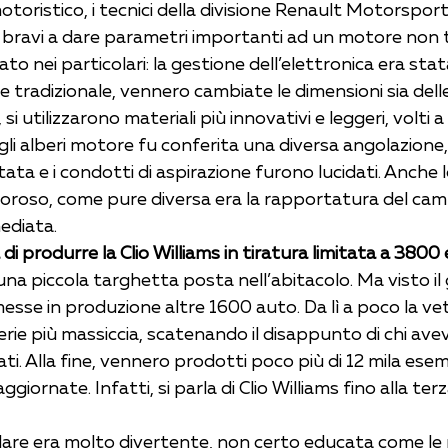
otoristico, i tecnici della divisione Renault Motorspor
 bravi a dare parametri importanti ad un motore non 
to nei particolari: la gestione dell’elettronica era sta
te tradizionale, vennero cambiate le dimensioni sia dell
si utilizzarono materiali più innovativi e leggeri, volti a 
agli alberi motore fu conferita una diversa angolazione, 
ata e i condotti di aspirazione furono lucidati. Anche l
moroso, come pure diversa era la rapportatura del camb
ediata.
 di produrre la Clio Williams in tiratura limitata a 3800
na piccola targhetta posta nell’abitacolo. Ma visto il
sse in produzione altre 1600 auto. Da lì a poco la ve
rie più massiccia, scatenando il disappunto di chi avev
ti. Alla fine, vennero prodotti poco più di 12 mila esemp
ggiornate. Infatti, si parla di Clio Williams fino alla ter
are era molto divertente, non certo educata come le 