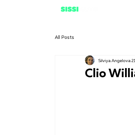
All Posts
Silviya Angelova
2
Clio Wil