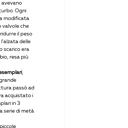
t avevano 
turbo. Ogni 
ta modificata 
e valvole che 
ridurre il peso 
l’alzata delle 
o scarico era 
io, resa più 
 esemplari
, 
 grande 
ttura passò ad 
a acquistato i 
lari in 3 
za serie di metà 
piccole 