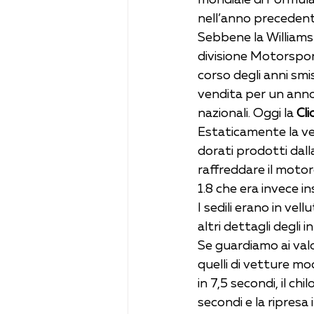
nell’anno precedent
Sebbene la Williams
divisione Motorsport
corso degli anni smi
vendita per un anno 
nazionali. Oggi la 
Cli
Estaticamente la vet
dorati prodotti dalla
raffreddare il motore
1.8 che era invece i
I sedili erano in ve
altri dettagli degli in
Se guardiamo ai val
quelli di vetture mo
in 7,5 secondi, il c
secondi e la ripresa