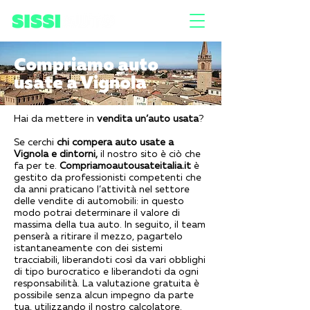
Compriamo auto
usate a Vignola
Hai da mettere in
vendita un’auto usata
?
Se cerchi
chi compera auto usate a
Vignola e dintorni,
il nostro sito è ciò che
fa per te.
Compriamoautousateitalia.it
è
gestito da professionisti competenti che
da anni praticano l’attività nel settore
delle vendite di automobili: in questo
modo potrai determinare il valore di
massima della tua auto. In seguito, il team
penserà a ritirare il mezzo, pagartelo
istantaneamente con dei sistemi
tracciabili, liberandoti così da vari obblighi
di tipo burocratico e liberandoti da ogni
responsabilità. La valutazione gratuita è
possibile senza alcun impegno da parte
tua, utilizzando il nostro
calcolatore
.